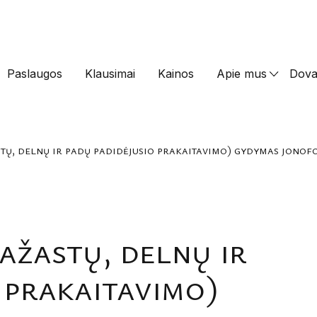
Paslaugos
Klausimai
Kainos
Apie mus
Dova
tų, delnų ir padų padidėjusio prakaitavimo) gydymas jonof
ažastų, delnų ir
 prakaitavimo)