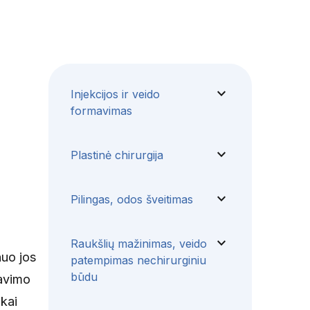
expand_more
Injekcijos ir veido
formavimas
expand_more
Plastinė chirurgija
expand_more
Pilingas, odos šveitimas
expand_more
Raukšlių mažinimas, veido
nuo jos
patempimas nechirurginiu
būdu
tavimo
škai