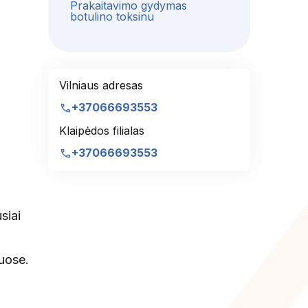
Prakaitavimo gydymas
botulino toksinu
Vilniaus adresas
call
+37066693553
Klaipėdos filialas
call
+37066693553
siai
muose.