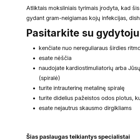
Atliktais moksliniais tyrimais įrodyta, kad ši
gydant gram-neigiamas kojų infekcijas, dish
Pasitarkite su gydytoju,
kenčiate nuo nereguliaraus širdies ritm
esate nėščia
naudojate kardiostimuliatorių arba Jūsų
(spiralė)
turite intrauterinę metalinę spiralę
turite didelius pažeistos odos plotus, 
esate nejautrus skausmo dirgikliams
Šias paslaugas teikiantys specialistai