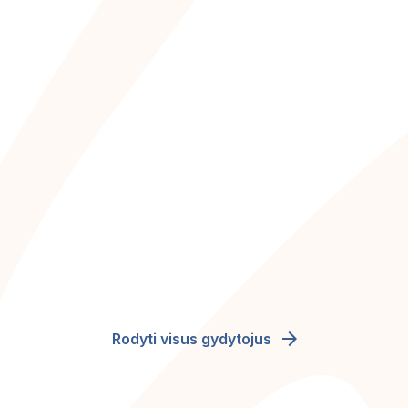
arrow_forward
Rodyti visus gydytojus