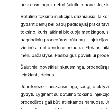
neskausminga ir neturi šalutinio poveikio, 
Botulino toksino injekcijos dažniausiai taik
gydant delnų bei padų padidėjusį prakaitavi
toksino, kuris laikinai blokuoja medžiagos, s
pagrindinių procedūros trūkumų – injekcijos 
vietinė ar net bendrinė nejautra. Efektas laik
mėn. pažastyse. Pasibaigus poveikiui proced
Šalutiniai poveikiai: skausminga, procedūrą r
leidžiant į delnus.
Jonoforezė – neskausminga, saugi, efektyvi
gydyti. Lyginant su botulino toksino injekc
procedūros gali būti atliekamos namuose. J