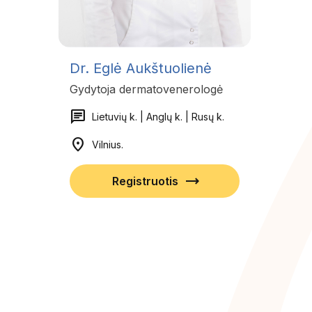
Dr. Eglė Aukštuolienė
Gydytoja dermatovenerologė
chat
Lietuvių k. | Anglų k. | Rusų k.
location_on
Vilnius.
trending_flat
Registruotis