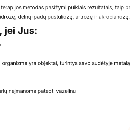
s terapijos metodas pasižymi puikiais rezultatais, taip p
idrozę, delnų-padų pustuliozę, artrozę ir akrocianozę.
 jei Jus:
o
 organizme yra objektai, turintys savo sudėtyje metalą
kurių neįmanoma patepti vazelinu