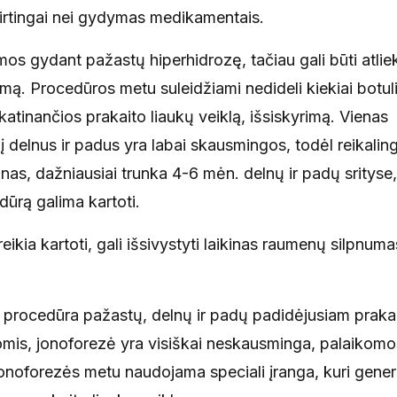
skirtingai nei gydymas medikamentais.
omos gydant pažastų hiperhidrozę, tačiau gali būti atlie
mą. Procedūros metu suleidžiami nedideli kiekiai botul
katinančios prakaito liaukų veiklą, išsiskyrimą. Vienas
į delnus ir padus yra labai skausmingos, todėl reikalin
inas, dažniausiai trunka 4-6 mėn. delnų ir padų srityse, 
ūrą galima kartoti.
eikia kartoti, gali išsivystyti laikinas raumenų silpnuma
 procedūra pažastų, delnų ir padų padidėjusiam praka
ijomis, jonoforezė yra visiškai neskausminga, palaikomo
onoforezės metu naudojama speciali įranga, kuri gener