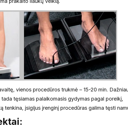
ma prakaito liaukų veiklą.
avaitę, vienos procedūros trukmė – 15-20 min. Dažniau
, tada tęsiamas palaikomasis gydymas pagal poreikį,
ą tenkina, įsigijus įrenginį procedūras galima tęsti na
ktai: