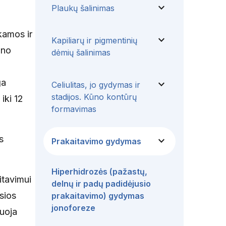
expand_more
Plaukų šalinimas
kamos ir
expand_more
Kapiliarų ir pigmentinių
ino
dėmių šalinimas
ga
expand_more
Celiulitas, jo gydymas ir
stadijos. Kūno kontūrų
iki 12
formavimas
s
expand_more
Prakaitavimo gydymas
Hiperhidrozės (pažastų,
itavimui
delnų ir padų padidėjusio
sios
prakaitavimo) gydymas
jonoforeze
uoja