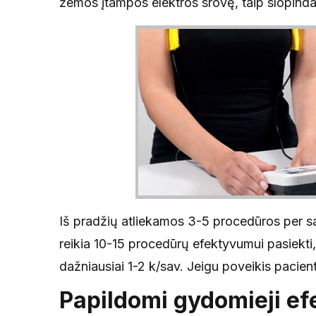
žemos įtampos elektros srovę, taip slopinda
Iš pradžių atliekamos 3-5 procedūros per s
reikia 10-15 procedūrų efektyvumui pasiekti
dažniausiai 1-2 k/sav. Jeigu poveikis pacient
Papildomi gydomieji efe