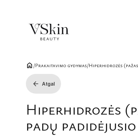
home
/
Prakaitavimo gydymas
/
Hiperhidrozės (pažas
arrow_back
Atgal
Hiperhidrozės (p
padų padidėjusio