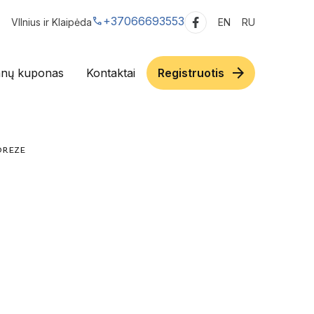
call
+37066693553
VIlnius ir Klaipėda
EN
RU
arrow_forward
nų kuponas
Kontaktai
Registruotis
oreze