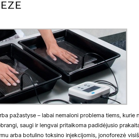
eze
rba pažastyse – labai nemaloni problema tiems, kurie 
ebrangi, saugi ir lengvai pritaikoma padidėjusio prakai
ymu arba botulino toksino injekcijomis, jonoforezė visi