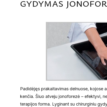
gydymas jonofor
Padidėjęs prakaitavimas delnuose, kojose a
kenčia. Šiuo atveju jonoforezė – efektyvi, n
terapijos forma. Lyginant su chirurginiu gyd