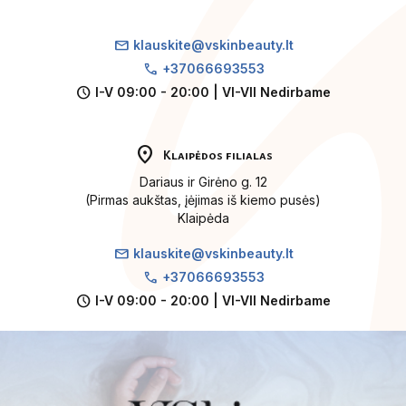
mail
klauskite@vskinbeauty.lt
call
+37066693553
schedule
I-V 09:00 - 20:00 | VI-VII Nedirbame
location_on
Klaipėdos filialas
Dariaus ir Girėno g. 12
(Pirmas aukštas, įėjimas iš kiemo pusės)
Klaipėda
mail
klauskite@vskinbeauty.lt
call
+37066693553
schedule
I-V 09:00 - 20:00 | VI-VII Nedirbame