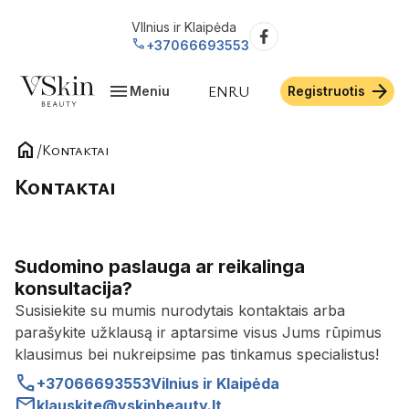
VIlnius ir Klaipėda
call
+37066693553
menu
arrow_forward
EN
RU
Meniu
Registruotis
home
/
Kontaktai
Kontaktai
Sudomino paslauga ar reikalinga
konsultacija?
Susisiekite su mumis nurodytais kontaktais arba
parašykite užklausą ir aptarsime visus Jums rūpimus
klausimus bei nukreipsime pas tinkamus specialistus!
call
+37066693553
Vilnius ir Klaipėda
mail
klauskite@vskinbeauty.lt