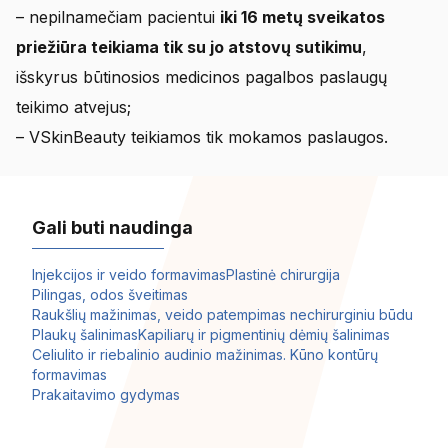
– nepilnamečiam pacientui
iki 16 metų sveikatos
priežiūra teikiama tik su jo atstovų sutikimu
,
išskyrus būtinosios medicinos pagalbos paslaugų
teikimo atvejus;
– VSkinBeauty teikiamos tik mokamos paslaugos.
Gali buti naudinga
Injekcijos ir veido formavimas
Plastinė chirurgija
Pilingas, odos šveitimas
Raukšlių mažinimas, veido patempimas nechirurginiu būdu
Plaukų šalinimas
Kapiliarų ir pigmentinių dėmių šalinimas
Celiulito ir riebalinio audinio mažinimas. Kūno kontūrų
formavimas
Prakaitavimo gydymas