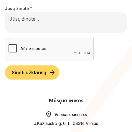
Jūsų žinutė
*
arrow_forward
Siųsti užklausą
Mūsų klinikos
location_on
Vilniaus adresas
J.Kazlausko g. 6, LT08314 Vilnius