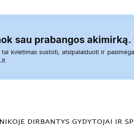
ok sau prabangos akimirką.
 kvietimas sustoti, atsipalaiduoti ir pasimėgau
lt
ikoje dirbantys gydytojai ir sp