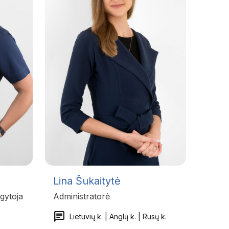
Lina Šukaitytė
gytoja
Administratorė
chat
Lietuvių k. | Anglų k. | Rusų k.