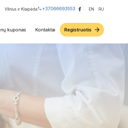
call
+37066693553
VIlnius ir Klaipėda
EN
RU
arrow_forward
nų kuponas
Kontaktai
Registruotis