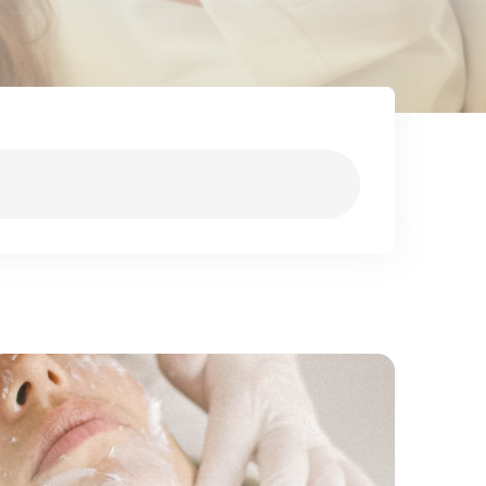
Pigmentinių dėmių balinimas cheminiu
pilingu
Cheminis odos šveitimas NEOSTRATA
preparatais
Rūgštiniai pilingai - „Filorga“