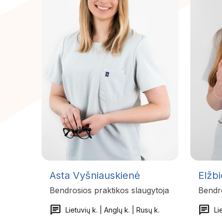
Asta Vyšniauskienė
Elžbi
Bendrosios praktikos slaugytoja
Bendro
chat
chat
Lietuvių k. | Anglų k. | Rusų k.
Li