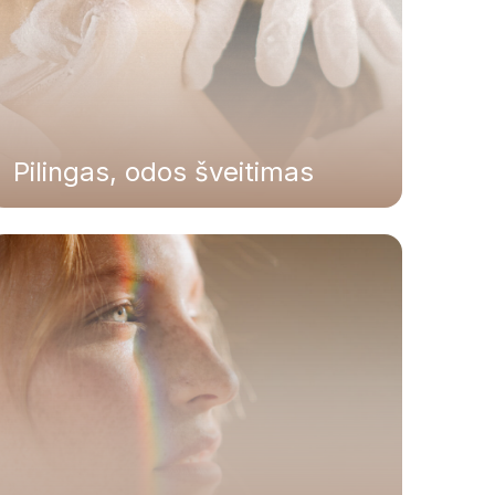
Pilingas, odos šveitimas
Rožinė
Kuperozė
Pigmentinių dėmių šalinimas lazeriu
Kraujagyslių šalinimas
Peržiūrėti visas