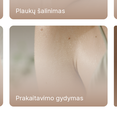
Plaukų šalinimas
Hiperhidrozės (pažastų, delnų ir padų
padidėjusio prakaitavimo) gydymas
jonoforeze
Prakaitavimo gydymas botulino toksinu
Prakaitavimo gydymas