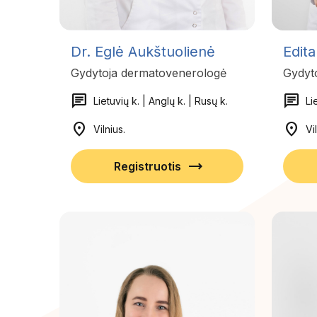
Dr. Eglė Aukštuolienė
Edita
Gydytoja dermatovenerologė
Gydyt
chat
chat
Lietuvių k. | Anglų k. | Rusų k.
Li
location_on
location_on
Vilnius.
Vi
trending_flat
Registruotis