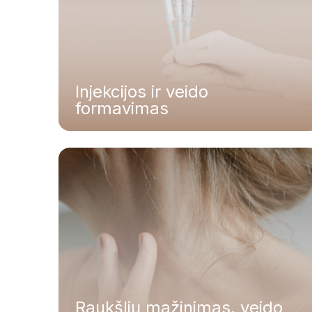
Peržiūrėti visas
Injekcijos ir veido
formavimas
PRP terapija
PRP procedūra
Meta Terapija
Fotorejuvenizacija
Peržiūrėti visas
Raukšlių mažinimas, veido