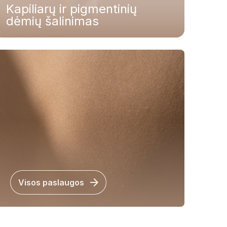
Kapiliarų ir pigmentinių
dėmių šalinimas
arrow_forward
Visos paslaugos