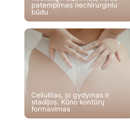
patempimas nechirurginiu
būdu
Smūginės akustinės bangos metodas
Exilis – nechirurginė liposakcija
CAVIFAST 2 – inovatyvus būdas riebalų
sankaupoms šalinti
Celiulitas, jo gydymas ir
stadijos. Kūno kontūrų
formavimas