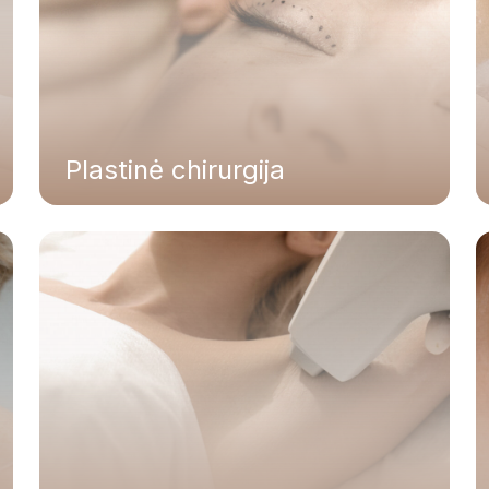
Plastinė chirurgija
Plaukų šalinimas naujos kartos diodiniu
„MAGMA Spark" lazeriu
Plaukų šalinimas Intensyvia Pulsine Šviesa
- IPŠ