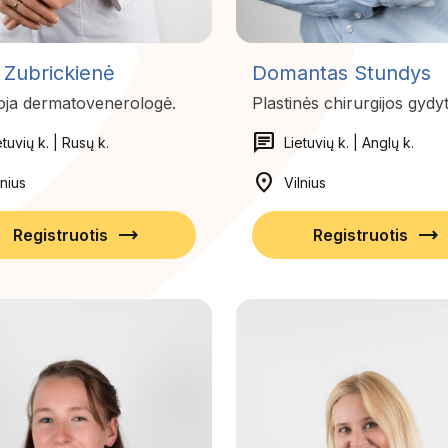
 Zubrickienė
Domantas Stundys
oja dermatovenerologė.
Plastinės chirurgijos gydy
chat
etuvių k. | Rusų k.
Lietuvių k. | Anglų k.
location_on
lnius
Vilnius
trending_flat
trending_flat
Registruotis
Registruotis