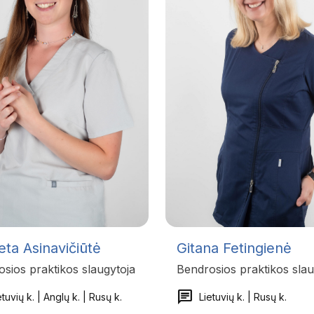
eta Asinavičiūtė
Gitana Fetingienė
sios praktikos slaugytoja
Bendrosios praktikos slau
chat
etuvių k. | Anglų k. | Rusų k.
Lietuvių k. | Rusų k.