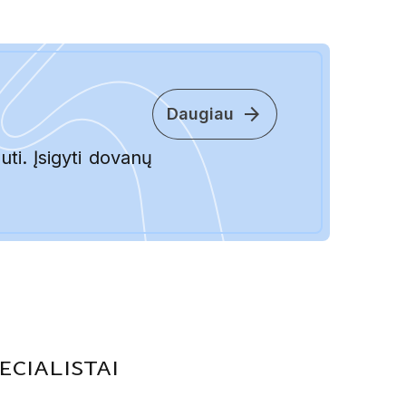
arrow_forward
Daugiau
ti. Įsigyti dovanų
ecialistai