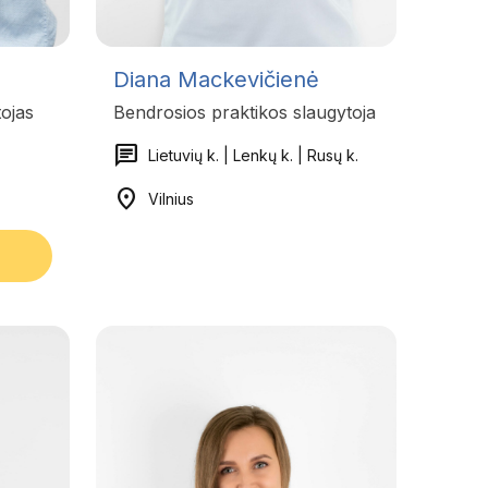
Diana Mackevičienė
tojas
Bendrosios praktikos slaugytoja
chat
Lietuvių k. | Lenkų k. | Rusų k.
location_on
Vilnius