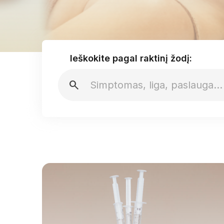
Ieškokite pagal raktinį žodį:
search
Biorevitalizacija
Botulino injekcijos (botoksas)
Hialurono injekcijos
Mezoterapija veidui